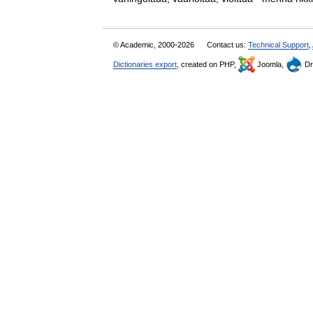
© Academic, 2000-2026
Contact us:
Technical Support
,
Dictionaries export
, created on PHP,
Joomla,
Dr