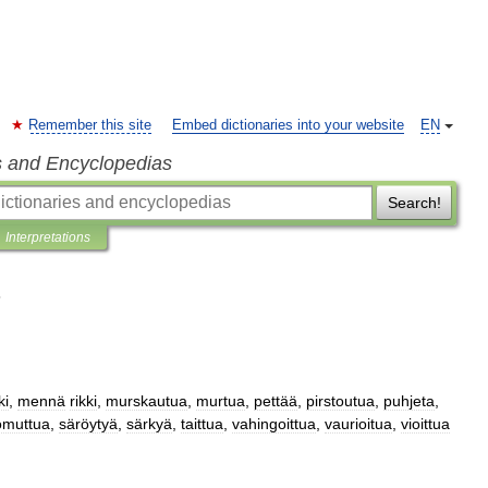
Remember this site
Embed dictionaries into your website
EN
s and Encyclopedias
Search!
Interpretations
ki
,
mennä
rikki
,
murskautua
,
murtua
,
pettää
,
pirstoutua
,
puhjeta
,
omuttua
,
säröytyä
,
särkyä
,
taittua
,
vahingoittua
,
vaurioitua
,
vioittua