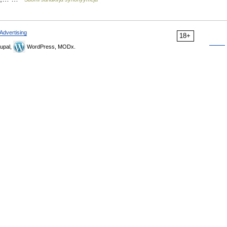
Advertising
18+
upal,
WordPress, MODx.