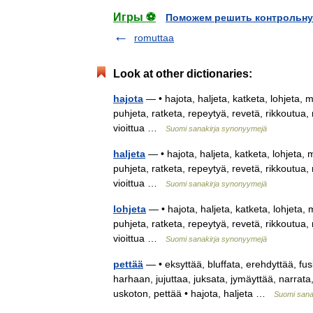
Игры ⚽
Поможем решить контрольну
romuttaa
Look at other dictionaries:
hajota
— • hajota, haljeta, katketa, lohjeta,
puhjeta, ratketa, repeytyä, revetä, rikkoutua, 
vioittua …
Suomi sanakirja synonyymejä
haljeta
— • hajota, haljeta, katketa, lohjeta,
puhjeta, ratketa, repeytyä, revetä, rikkoutua, 
vioittua …
Suomi sanakirja synonyymejä
lohjeta
— • hajota, haljeta, katketa, lohjeta,
puhjeta, ratketa, repeytyä, revetä, rikkoutua, 
vioittua …
Suomi sanakirja synonyymejä
pettää
— • eksyttää, bluffata, erehdyttää, fusk
harhaan, jujuttaa, juksata, jymäyttää, narrata,
uskoton, pettää • hajota, haljeta …
Suomi sana