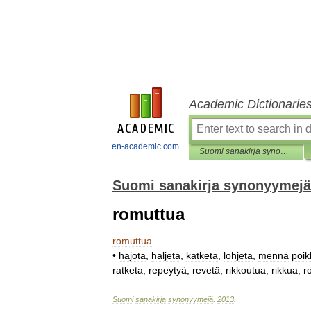
Academic Dictionarie
en-academic.com
Suomi sanakirja synonyymejä
Suomi sanakirja synonyymejä
romuttua
romuttua
•
hajota
,
haljeta
,
katketa
,
lohjeta
,
mennä
poik
ratketa
,
repeytyä
,
revetä
,
rikkoutua
,
rikkua
,
r
Suomi
sanakirja
synonyymejä
.
2013
.