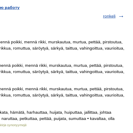
ю работу
ronkeli
 mennä poikki, mennä rikki, murskautua, murtua, pettää, pirstoutua,
rikkua, romuttua, säröytyä, särkyä, taittua, vahingoittua, vaurioitua,
 mennä poikki, mennä rikki, murskautua, murtua, pettää, pirstoutua,
rikkua, romuttua, säröytyä, särkyä, taittua, vahingoittua, vaurioitua,
 mennä poikki, mennä rikki, murskautua, murtua, pettää, pirstoutua,
rikkua, romuttua, säröytyä, särkyä, taittua, vahingoittua, vaurioitua,
ata, hämätä, harhauttaa, huijata, huiputtaa, jallittaa, johtaa
 naruttaa, petkuttaa, pettää, puijata, sumuttaa • kavaltaa, olla
kirja synonyymejä